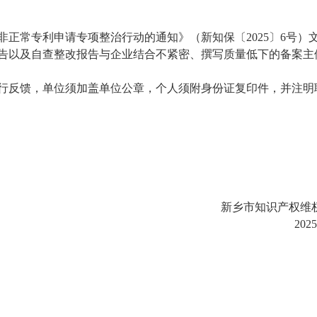
正常专利申请专项整治行动的通知》（新知保〔2025〕6号）
告以及自查整改报告与企业结合不紧密、撰写质量低下的备案主
。
行反馈，单位须加盖单位公章，个人须附身份证复印件，并注明
新乡市知识产权维权
2025年6