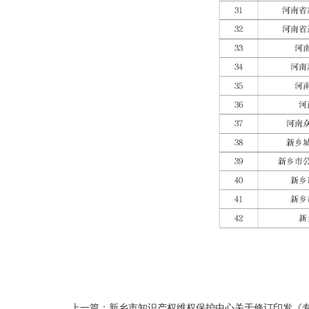
上一篇：
新乡市知识产权维权保护中心关于修订印发《