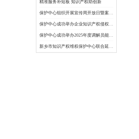
精准服务补短板 知识产权助创新
保护中心组织开展宣传周开放日暨案件庭审活动
保护中心成功举办企业知识产权侵权纠纷应对策略培训
保护中心成功举办2025年度调解员能力提升培训
新乡市知识产权维权保护中心联合延津县市场监督管理局开展海外知识产权纠纷应对指导