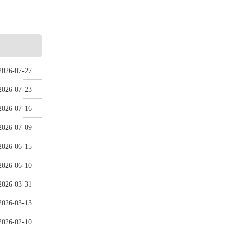
2026-07-27
2026-07-23
2026-07-16
2026-07-09
2026-06-15
2026-06-10
2026-03-31
2026-03-13
2026-02-10